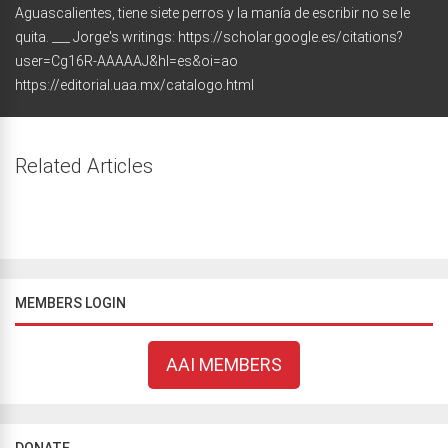
Aguascalientes, tiene siete perros y la manía de escribir no se le
quita. ___ Jorge's writings: https://scholar.google.es/citations?
user=Cg16R-AAAAAJ&hl=es&oi=ao
https://editorial.uaa.mx/catalogo.html
Related Articles
MEMBERS LOGIN
AAI MEMBERS
DONATE