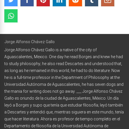
Jorge Alfonso Chávez Gallo
Jorge Alfonso Chávez Gallo is a native of the city of
Aguascalientes, Mexico. One day he read Borges and knew he had
to study philosophy; he also read Descartes and understood that,
as long as he remained in this world, he had to do literature. Now
he is a full-time professor in the Department of Philosophy at the
Universidad Autónoma de Aguascalientes, he has seven dogs and
the mania for writing does not go away. ___ Jorge Alfonso Chávez
Gallo es oriundo de la ciudad de Aguascalientes, México. Un día
leyó a Borges y supo que tenía que estudiar filosofía; leyó también
a Descartes y entendió que, mientras siguiera en este mundo, tenía
que hacer literatura. Ahora es profesor de tiempo completo en el
Departamento de filosofía de la Universidad Autónoma de