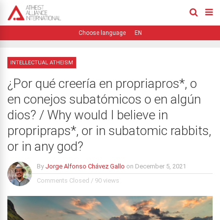
EN
INTELLECTUAL ATHEISM
¿Por qué creería en propriapros*, o
en conejos subatómicos o en algún
dios? / Why would I believe in
propripraps*, or in subatomic rabbits,
or in any god?
By
Jorge Alfonso Chávez Gallo
on
December 5, 2021
Comments Closed
/
90 views