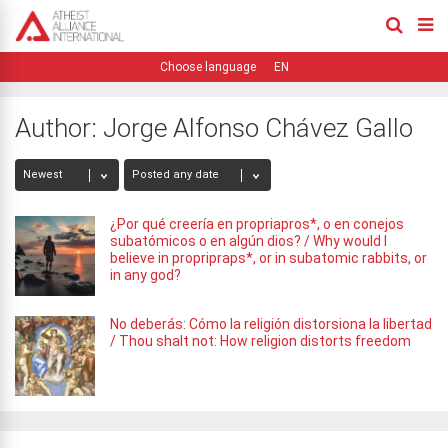
EN
Author:
Jorge Alfonso Chávez Gallo
¿Por qué creería en propriapros*, o en conejos
subatómicos o en algún dios? / Why would I
believe in propripraps*, or in subatomic rabbits, or
in any god?
No deberás: Cómo la religión distorsiona la libertad
/ Thou shalt not: How religion distorts freedom